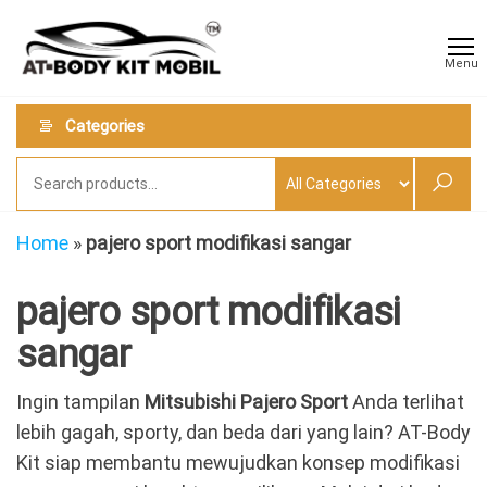
Skip
AT
Jual &
to
Jasa
Body
Menu
Custom
the
Kit
Aneka
content
Body
Mobil
Categories
Kit
Mobil
Home
»
pajero sport modifikasi sangar
pajero sport modifikasi
sangar
Ingin tampilan
Mitsubishi Pajero Sport
Anda terlihat
lebih gagah, sporty, dan beda dari yang lain? AT-Body
Kit siap membantu mewujudkan konsep modifikasi